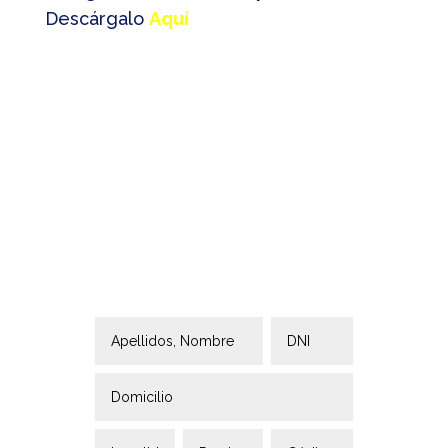
Descárgalo
Aquí
¡Inscríbe
te!