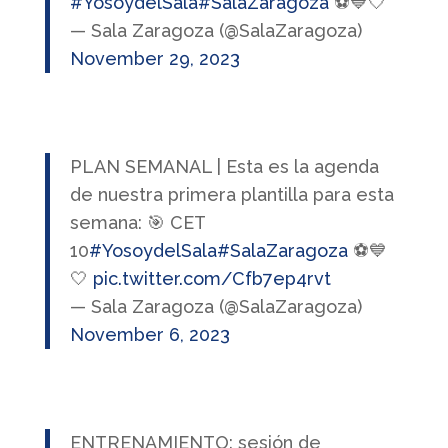
#YosoydelSala
#SalaZaragoza
⚽️💙🤍
— Sala Zaragoza (@SalaZaragoza)
November 29, 2023
PLAN SEMANAL | Esta es la agenda
de nuestra primera plantilla para esta
semana: 🎯 CET
10
#YosoydelSala
#SalaZaragoza
⚽️💙
🤍
pic.twitter.com/Cfb7ep4rvt
— Sala Zaragoza (@SalaZaragoza)
November 6, 2023
ENTRENAMIENTO: sesión de