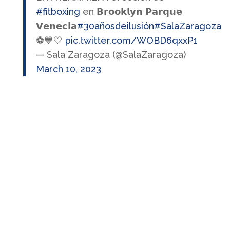
#fitboxing
en 𝗕𝗿𝗼𝗼𝗸𝗹𝘆𝗻 𝗣𝗮𝗿𝗾𝘂𝗲
𝗩𝗲𝗻𝗲𝗰𝗶𝗮
#30añosdeilusión
#SalaZaragoza
⚽️💙🤍
pic.twitter.com/WOBD6qxxP1
— Sala Zaragoza (@SalaZaragoza)
March 10, 2023
7.0 CALENDARIO