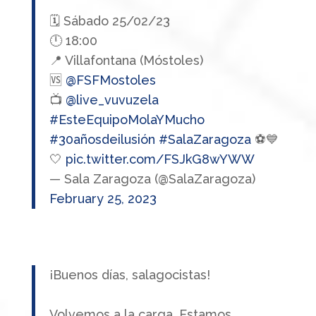
🗓️ Sábado 25/02/23
🕛 18:00
📍 Villafontana (Móstoles)
🆚
@FSFMostoles
📺
@live_vuvuzela
#EsteEquipoMolaYMucho
#30añosdeilusión
#SalaZaragoza
⚽️💙
🤍
pic.twitter.com/FSJkG8wYWW
— Sala Zaragoza (@SalaZaragoza)
February 25, 2023
¡Buenos días, salagocistas!
Volvemos a la carga. Estamos