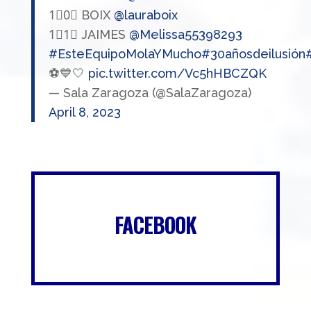
1⃣0⃣ BOIX
@lauraboix
1⃣1⃣ JAIMES
@Melissa55398293
#EsteEquipoMolaYMucho
#30añosdeilusión
⚽💙🤍
pic.twitter.com/Vc5hHBCZQK
— Sala Zaragoza (@SalaZaragoza)
April 8, 2023
FACEBOOK