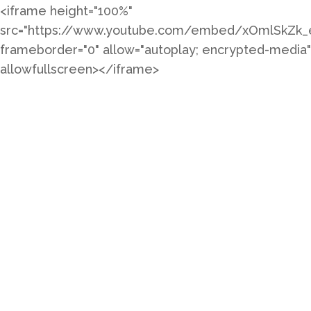
<iframe height="100%"
src="https://www.youtube.com/embed/xOmlSkZk_
frameborder="0" allow="autoplay; encrypted-media"
allowfullscreen></iframe>
Abonado VIP
60
€
Esta categoría permite el
acceso a los partidos
correspondientes a la Primera