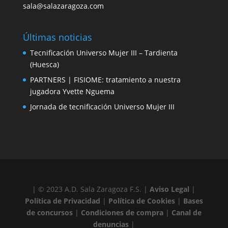
sala@salazaragoza.com
Últimas noticias
Tecnificación Universo Mujer III – Tardienta
(Huesca)
PARTNERS | FISIOME: tratamiento a nuestra
jugadora Yvette Nguema
Jornada de tecnificación Universo Mujer III
| © 2023 A.D. Sala Zaragoza F.S. |
Aviso Legal
|
Política de Privacidad
|
Política de Cookies
|
Bases
de concursos
|
Condiciones de compra
|
Canal de
denuncias
|