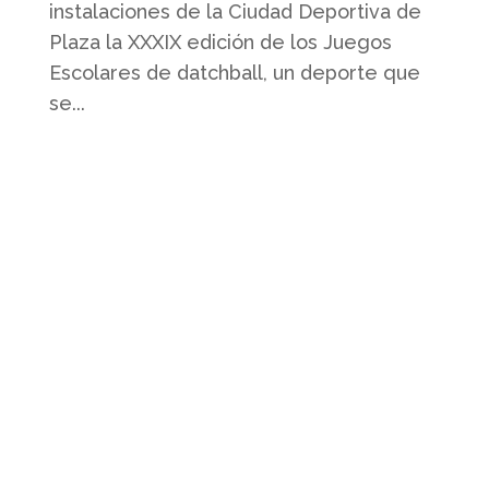
instalaciones de la Ciudad Deportiva de
Plaza la XXXIX edición de los Juegos
Escolares de datchball, un deporte que
se...
Quienes somos
Somos un club profesional de futbol
sala femenino con actividad desde la
base hasta la élite.
Contacto
Whatsapp: 638 20 26 31
sala@salazaragoza.com