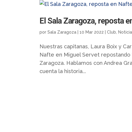
El Sala Zaragoza, reposta e
por
Sala Zaragoza
|
10 Mar 2022
|
Club
,
Notici
Nuestras capitanas, Laura Boix y Ca
Nafte en Miguel Servet repostando y
Zaragoza. Hablamos con Andrea Gra
cuenta la historia...
Quienes somos
Somos un club profesional de