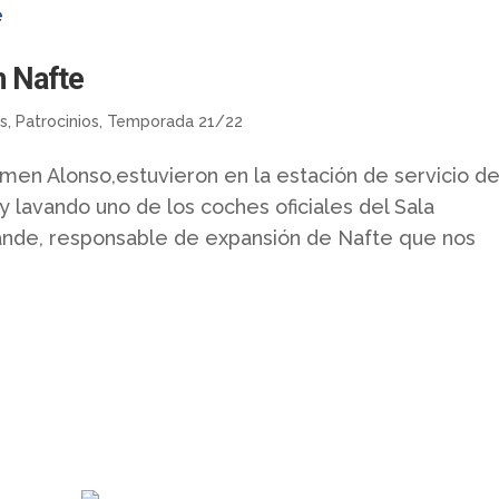
n Nafte
as
,
Patrocinios
,
Temporada 21/22
rmen Alonso,estuvieron en la estación de servicio d
 lavando uno de los coches oficiales del Sala
nde, responsable de expansión de Nafte que nos
Contacto
Whatsapp: 638 20 26 31