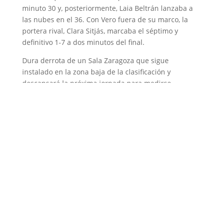
minuto 30 y, posteriormente, Laia Beltrán lanzaba a
las nubes en el 36. Con Vero fuera de su marco, la
portera rival, Clara Sitjás, marcaba el séptimo y
definitivo 1-7 a dos minutos del final.
Dura derrota de un Sala Zaragoza que sigue
instalado en la zona baja de la clasificación y
descansará la próxima jornada para medirse
posteriormente a Wanapix Aldelis Intersala en un
nuevo derbi local.
Quienes somos
Somos un club profesional de futbol sala femenino
con actividad desde la base hasta la élite.