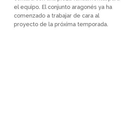
el equipo. El conjunto aragonés ya ha
comenzado a trabajar de cara al
proyecto de la próxima temporada.
Quienes somos
Somos un club profesional de futbol
sala femenino con actividad desde la
base hasta la élite.
Contacto
Whatsapp: 638 20 26 31
sala@salazaragoza.com