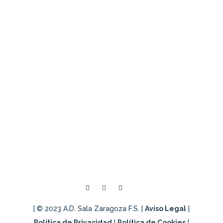
Últimas noticias
Tecnificación Universo Mujer III –
Tardienta (Huesca)
PARTNERS | FISIOME: tratamiento a
nuestra jugadora Yvette Nguema
Jornada de tecnificación Universo Mujer
III
| © 2023 A.D. Sala Zaragoza F.S. |
Aviso Legal
|
Política de Privacidad
|
Política de Cookies
|