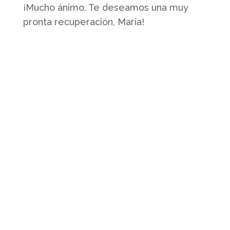
¡Mucho ánimo. Te deseamos una muy
pronta recuperación, María!
Quienes somos
Somos un club profesional de futbol
sala femenino con actividad desde la
base hasta la élite.
Contacto
Whatsapp: 638 20 26 31
sala@salazaragoza.com