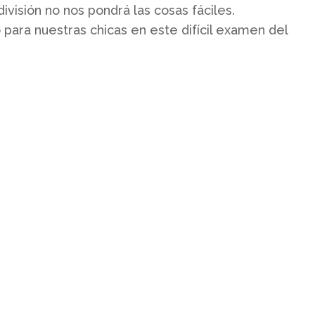
ivisión no nos pondrá las cosas fáciles.
ara nuestras chicas en este difícil examen del
Contacto
Whatsapp: 638 20 26 31
sala@salazaragoza.com