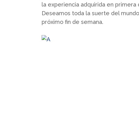
la experiencia adquirida en primera d
Deseamos toda la suerte del mundo p
próximo fin de semana.
Quienes somos
Somos un club profesional de
futbol sala femenino con
actividad desde la base hasta la
élite.