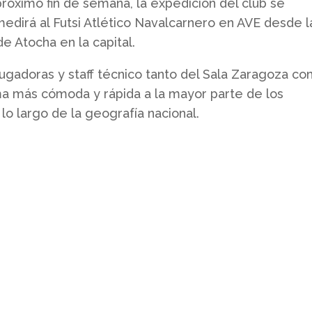
próximo fin de semana, la expedición del club se
edirá al Futsi Atlético Navalcarnero en AVE desde l
e Atocha en la capital.
jugadoras y staff técnico tanto del Sala Zaragoza c
rma más cómoda y rápida a la mayor parte de los
o largo de la geografía nacional.
Contacto
Whatsapp: 638 20 26 31
sala@salazaragoza.com