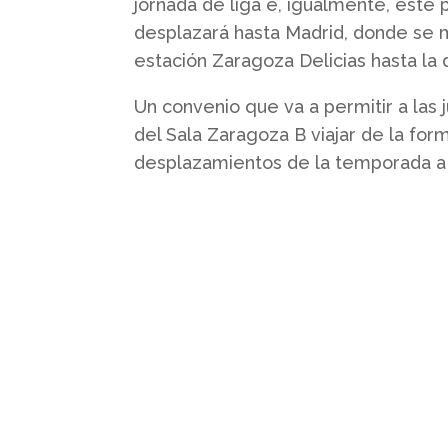
jornada de liga e, igualmente, este 
desplazará hasta Madrid, donde se m
estación Zaragoza Delicias hasta la d
Un convenio que va a permitir a las 
del Sala Zaragoza B viajar de la fo
desplazamientos de la temporada a l
Quienes somos
Somos un club profesional de
futbol sala femenino con