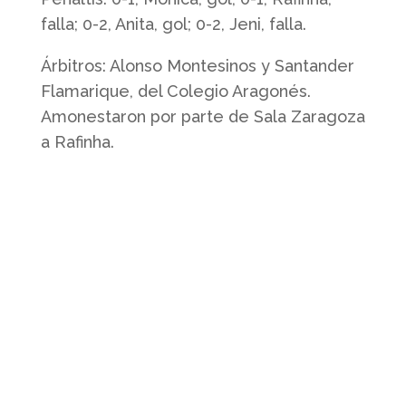
falla; 0-2, Anita, gol; 0-2, Jeni, falla.
Árbitros: Alonso Montesinos y Santander
Flamarique, del Colegio Aragonés.
Amonestaron por parte de Sala Zaragoza
a Rafinha.
Quienes somos
Somos un club profesional de futbol
sala femenino con actividad desde la
base hasta la élite.