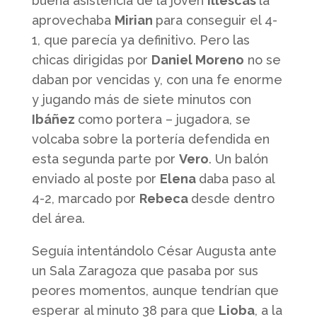
buena asistencia de la joven
Illescas
la
aprovechaba
Mirian
para conseguir el 4-
1, que parecía ya definitivo. Pero las
chicas dirigidas por
Daniel Moreno
no se
daban por vencidas y, con una fe enorme
y jugando más de siete minutos con
Ibáñez
como portera – jugadora, se
volcaba sobre la portería defendida en
esta segunda parte por
Vero
. Un balón
enviado al poste por
Elena
daba paso al
4-2, marcado por
Rebeca
desde dentro
del área.
Seguía intentándolo César Augusta ante
un Sala Zaragoza que pasaba por sus
peores momentos, aunque tendrían que
esperar al minuto 38 para que
Lioba
, a la