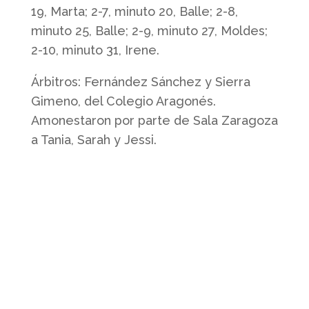
19, Marta; 2-7, minuto 20, Balle; 2-8,
minuto 25, Balle; 2-9, minuto 27, Moldes;
2-10, minuto 31, Irene.
Árbitros: Fernández Sánchez y Sierra
Gimeno, del Colegio Aragonés.
Amonestaron por parte de Sala Zaragoza
a Tania, Sarah y Jessi.
Quienes somos
Somos un club profesional de futbol
sala femenino con actividad desde la
base hasta la élite.