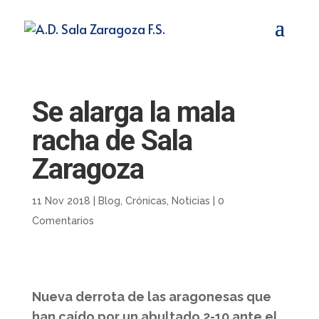
Se alarga la mala
racha de Sala
Zaragoza
11 Nov 2018
|
Blog
,
Crónicas
,
Noticias
|
0
Comentarios
Nueva derrota de las aragonesas que
han caído por un abultado 2-10 ante el