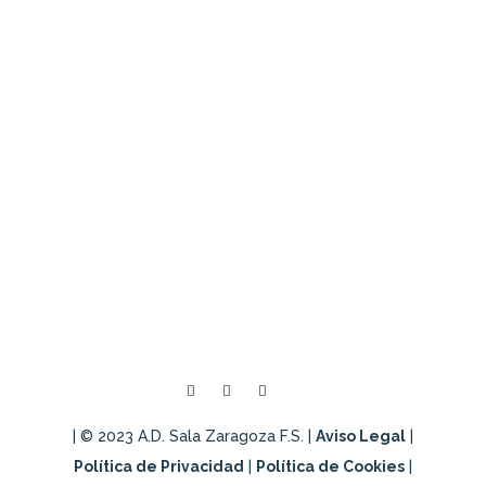
Últimas noticias
Tecnificación Universo Mujer III –
Tardienta (Huesca)
PARTNERS | FISIOME: tratamiento a
nuestra jugadora Yvette Nguema
Jornada de tecnificación Universo Mujer
III
| © 2023 A.D. Sala Zaragoza F.S. |
Aviso Legal
|
Política de Privacidad
|
Política de Cookies
|