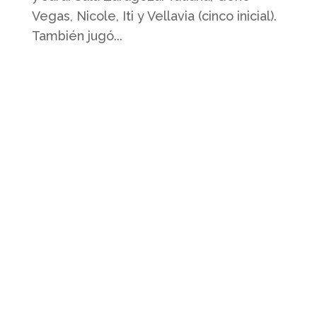
Vegas, Nicole, Iti y Vellavia (cinco inicial).
También jugó...
Quienes somos
Somos un club profesional de futbol
sala femenino con actividad desde la
base hasta la élite.
Contacto
Whatsapp: 638 20 26 31
sala@salazaragoza.com