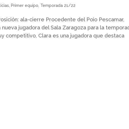
icias
,
Primer equipo
,
Temporada 21/22
osición: ala-cierre Procedente del Poio Pescamar,
n nueva jugadora del Sala Zaragoza para la tempora
uy competitivo, Clara es una jugadora que destaca
Contacto
Whatsapp: 638 20 26 31
sala@salazaragoza.com