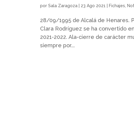
por
Sala Zaragoza
|
23 Ago 2021
|
Fichajes
,
Not
28/09/1995 de Alcalá de Henares. P
Clara Rodríguez se ha convertido e
2021-2022. Ala-cierre de carácter m
siempre por...
Quienes somos
Somos un club profesional de
futbol sala femenino con
actividad desde la base hasta la
élite.