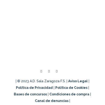
Tardienta (Huesca)
PARTNERS | FISIOME: tratamiento a
nuestra jugadora Yvette Nguema
Jornada de tecnificación Universo Mujer
III
| © 2023 A.D. Sala Zaragoza F.S. |
Aviso Legal
|
Política de Privacidad
|
Política de Cookies
|
Bases de concursos
|
Condiciones de compra
|
Canal de denuncias
|