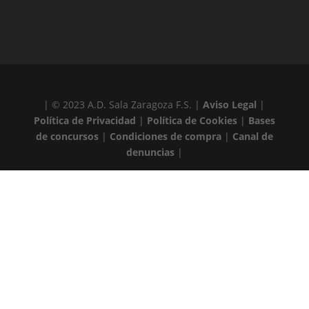
| © 2023 A.D. Sala Zaragoza F.S. |
Aviso Legal
|
Política de Privacidad
|
Política de Cookies
|
Bases
de concursos
|
Condiciones de compra
|
Canal de
denuncias
|